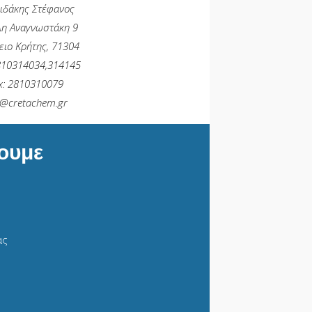
ιδάκης Στέφανος
η Αναγνωστάκη 9
ειο Κρήτης, 71304
810314034,314145
x: 2810310079
o@cretachem.gr
ουμε
ας