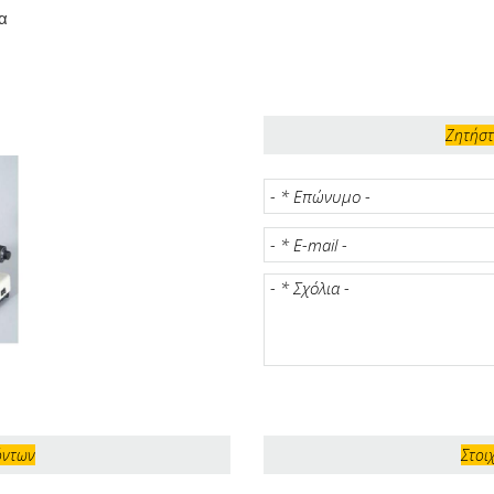
α
Ζητήστ
όντων
Στοι