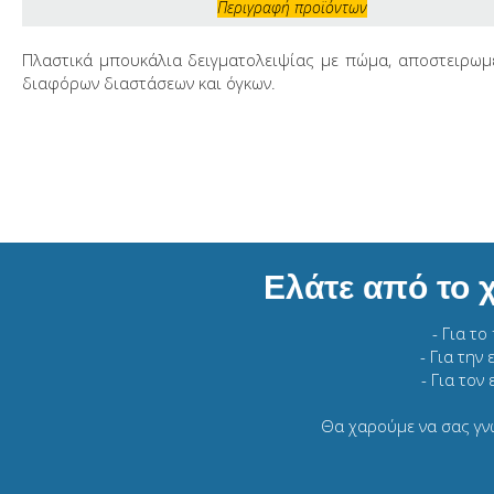
Περιγραφή προϊόντων
Πλαστικά μπουκάλια δειγματολειψίας με πώμα, αποστειρωμέ
διαφόρων διαστάσεων και όγκων.
Ελάτε από το 
- Για τ
- Για την
- Για τον
Θα χαρούμε να σας γν